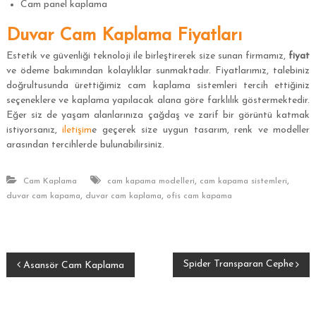
Cam panel kaplama
Duvar Cam Kaplama Fiyatları
Estetik ve güvenliği teknoloji ile birleştirerek size sunan firmamız,
fiyat
ve ödeme bakımından kolaylıklar sunmaktadır. Fiyatlarımız, talebiniz
doğrultusunda ürettiğimiz cam kaplama sistemleri tercih ettiğiniz
seçeneklere ve kaplama yapılacak alana göre farklılık göstermektedir.
Eğer siz de yaşam alanlarınıza çağdaş ve zarif bir görüntü katmak
istiyorsanız,
iletişim
e geçerek size uygun tasarım, renk ve modeller
arasından tercihlerde bulunabilirsiniz.
,
,
Cam Kaplama
cam kapama modelleri
cam kapama sistemleri
,
,
duvar cam kapama
duvar cam kaplama
ofis cam kapama
Y
Spider Transparan Cephe
Asansör Cam Kaplama
a