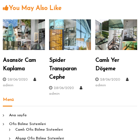
z
You May Also Like
ı
g
e
Asansör Cam
Spider
Camlı Yer
z
Kaplama
Transparan
Döşeme
i
Cephe
28/06/2020
28/06/2020
admin
admin
n
28/06/2020
admin
Menü
m
Ana sayfa
e
Ofis Bölme Sistemleri
Camlı Ofis Bölme Sistemleri
s
Ahşap Ofis Bölme Sistemleri