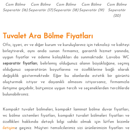
Cam Bölme
Cam Bölme
Cam Bölme
Cam Bölme
Cam Bölme
Seperatör (16)
Seperatör (17)
Seperatör (18)
Seperatör (19)
Seperatör
(20)
Tuvalet Ara Bölme Fiyatları
Ofis, işyeri, ev ve diğer kurum ve kuruluşlarınız için teknoloji ve kaliteyi
birleştirerek, aynı anda sunan firmamız, garantili hizmet yanında,
uygun fiyatlar ve ödeme kolaylıkları da sunmaktadır. Lavobo WC
separatör
fiyatları
, belirlemiş olduğunuz alanın büyüklüğüne, seçmiş
olduğunuz separatörün boyutlarına ve özelliklerine bağlı olarak
değişiklik göstermektedir. Eğer bu alanlarda estetik bir görüntü
oluşturmak istiyor ve dayanıklı olmasını istiyorsanız, firmamızla
iletişime geçebilir, bütçenize uygun tercih ve seçeneklerden tercihlerde
bulunabilirsiniz.
Kompakt tuvalet bölmeleri, kompakt laminat bölme duvar fiyatları,
wc bölme sistemleri fiyatları, kompakt tuvalet bölmeleri fiyatları ve
özellikleri hakkında detaylı bilgi sahibi olmak için lütfen bizimle
iletişim
e geçiniz. Müşteri temsilcilerimiz sizi ürünlerimizin fiyatları ve