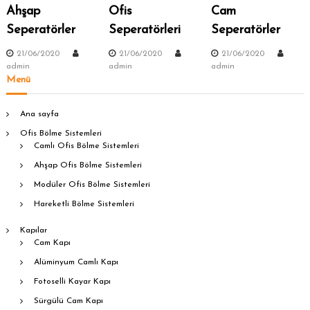
Ahşap
Ofis
Cam
z
Seperatörler
Seperatörleri
Seperatörler
i
21/06/2020
21/06/2020
21/06/2020
admin
admin
admin
n
Menü
m
Ana sayfa
Ofis Bölme Sistemleri
e
Camlı Ofis Bölme Sistemleri
Ahşap Ofis Bölme Sistemleri
s
Modüler Ofis Bölme Sistemleri
i
Hareketli Bölme Sistemleri
Kapılar
Cam Kapı
Alüminyum Camlı Kapı
Fotoselli Kayar Kapı
Sürgülü Cam Kapı