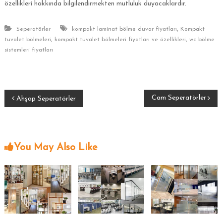
özellikleri hakkında bilgilendirmekten mutluluk duyacaklardır.
,
Seperatörler
kompakt laminat bölme duvar fiyatları
Kompakt
,
,
tuvalet bölmeleri
kompakt tuvalet bölmeleri fiyatları ve özellikleri
wc bölme
sistemleri fiyatları
Y
Cam Seperatörler
Ahşap Seperatörler
a
z
You May Also Like
ı
g
e