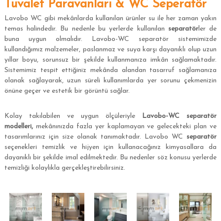
Tuvalet Paravanları & WC Seperatör
Lavobo WC gibi mekânlarda kullanılan ürünler su ile her zaman yakın
temas halindedir. Bu nedenle bu yerlerde kullanılan
separatör
ler de
buna uygun olmalıdır. Lavobo-WC separatör sistemimizde
kullandığımız malzemeler, paslanmaz ve suya karşı dayanıklı olup uzun
yıllar boyu, sorunsuz bir şekilde kullanmanıza imkân sağlamaktadır.
Sistemimiz tespit ettiğiniz mekânda alandan tasarruf sağlamanıza
olanak sağlayarak, uzun süreli kullanımlarda yer sorunu çekmenizin
önüne geçer ve estetik bir görüntü sağlar.
Kolay takılabilen ve uygun ölçüleriyle
Lavobo-WC separatör
modelleri,
mekânınızda fazla yer kaplamayan ve gelecekteki plan ve
tasarımlarınız için size olanak tanımaktadır. Lavobo WC
separatör
seçenekleri temizlik ve hijyen için kullanacağınız kimyasallara da
dayanıklı bir şekilde imal edilmektedir. Bu nedenler söz konusu yerlerde
temizliği kolaylıkla gerçekleştirebilirsiniz.