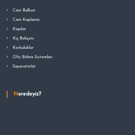
Cam Balkon
Cam Kaplama
Kapılar
Kış Bahçesi
Korkuluklar
Ofis Bölme Sistemleri
Seperatörler
Neredeyiz?