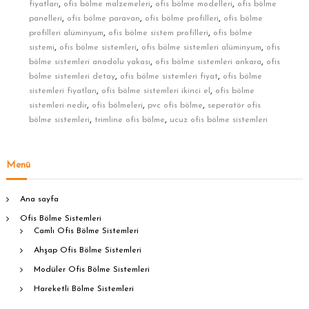
,
,
,
fiyatları
ofis bölme malzemeleri
ofis bölme modelleri
ofis bölme
,
,
,
panelleri
ofis bölme paravan
ofis bölme profilleri
ofis bölme
,
,
profilleri alüminyum
ofis bölme sistem profilleri
ofis bölme
,
,
,
sistemi
ofis bölme sistemleri
ofis bölme sistemleri alüminyum
ofis
,
,
bölme sistemleri anadolu yakası
ofis bölme sistemleri ankara
ofis
,
,
bölme sistemleri detay
ofis bölme sistemleri fiyat
ofis bölme
,
,
sistemleri fiyatları
ofis bölme sistemleri ikinci el
ofis bölme
,
,
,
sistemleri nedir
ofis bölmeleri
pvc ofis bölme
seperatör ofis
,
,
bölme sistemleri
trimline ofis bölme
ucuz ofis bölme sistemleri
Menü
Ana sayfa
Ofis Bölme Sistemleri
Camlı Ofis Bölme Sistemleri
Ahşap Ofis Bölme Sistemleri
Modüler Ofis Bölme Sistemleri
Hareketli Bölme Sistemleri