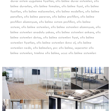
,
,
duvar sistem uygulama fiyatları
ofis bölme duvar sistemleri
ofis
,
,
,
bölme duvarları
ofis bölme firmaları
ofis bölme fiyat
ofis bölme
,
,
,
fiyatları
ofis bölme malzemeleri
ofis bölme modelleri
ofis bölme
,
,
,
panelleri
ofis bölme paravan
ofis bölme profilleri
ofis bölme
,
,
profilleri alüminyum
ofis bölme sistem profilleri
ofis bölme
,
,
,
sistemi
ofis bölme sistemleri
ofis bölme sistemleri alüminyum
ofis
,
,
bölme sistemleri anadolu yakası
ofis bölme sistemleri ankara
ofis
,
,
bölme sistemleri detay
ofis bölme sistemleri fiyat
ofis bölme
,
,
sistemleri fiyatları
ofis bölme sistemleri ikinci el
ofis bölme
,
,
,
sistemleri nedir
ofis bölmeleri
pvc ofis bölme
seperatör ofis
,
,
bölme sistemleri
trimline ofis bölme
ucuz ofis bölme sistemleri