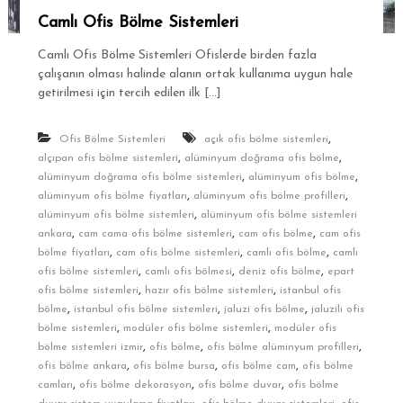
Camlı Ofis Bölme Sistemleri
Camlı Ofis Bölme Sistemleri Ofislerde birden fazla
çalışanın olması halinde alanın ortak kullanıma uygun hale
getirilmesi için tercih edilen ilk […]
,
Ofis Bölme Sistemleri
açık ofis bölme sistemleri
,
,
alçıpan ofis bölme sistemleri
alüminyum doğrama ofis bölme
,
,
alüminyum doğrama ofis bölme sistemleri
alüminyum ofis bölme
,
,
alüminyum ofis bölme fiyatları
alüminyum ofis bölme profilleri
,
alüminyum ofis bölme sistemleri
alüminyum ofis bölme sistemleri
,
,
,
ankara
cam cama ofis bölme sistemleri
cam ofis bölme
cam ofis
,
,
,
bölme fiyatları
cam ofis bölme sistemleri
camlı ofis bölme
camlı
,
,
,
ofis bölme sistemleri
camlı ofis bölmesi
deniz ofis bölme
epart
,
,
ofis bölme sistemleri
hazır ofis bölme sistemleri
istanbul ofis
,
,
,
bölme
istanbul ofis bölme sistemleri
jaluzi ofis bölme
jaluzili ofis
,
,
bölme sistemleri
modüler ofis bölme sistemleri
modüler ofis
,
,
,
bölme sistemleri izmir
ofis bölme
ofis bölme alüminyum profilleri
,
,
,
ofis bölme ankara
ofis bölme bursa
ofis bölme cam
ofis bölme
,
,
,
camları
ofis bölme dekorasyon
ofis bölme duvar
ofis bölme